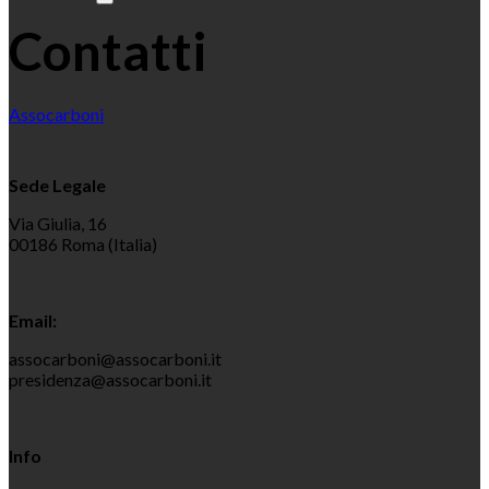
Contatti
Assocarboni
Sede Legale
Via Giulia, 16
00186 Roma (Italia)
Email:
assocarboni@assocarboni.it
presidenza@assocarboni.it
Info