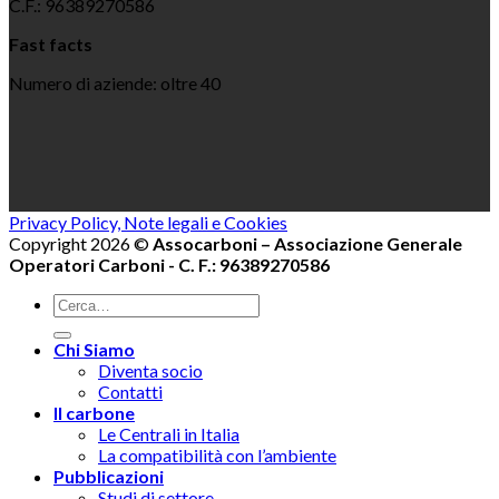
C.F.: 96389270586
Fast facts
Numero di aziende: oltre 40
Privacy Policy, Note legali e Cookies
Copyright 2026 ©
Assocarboni – Associazione Generale
Operatori Carboni - C. F.: 96389270586
Chi Siamo
Diventa socio
Contatti
Il carbone
Le Centrali in Italia
La compatibilità con l’ambiente
Pubblicazioni
Studi di settore