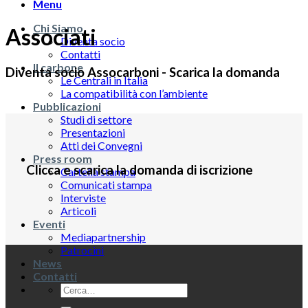
Menu
Chi Siamo
Associati
Diventa socio
Contatti
Il carbone
Diventa socio Assocarboni - Scarica la domanda
Le Centrali in Italia
La compatibilità con l’ambiente
Pubblicazioni
Studi di settore
Presentazioni
Atti dei Convegni
Press room
Clicca e scarica la domanda di iscrizione
Cartella stampa
Comunicati stampa
Interviste
Articoli
Eventi
Mediapartnership
Patrocini
News
Contatti