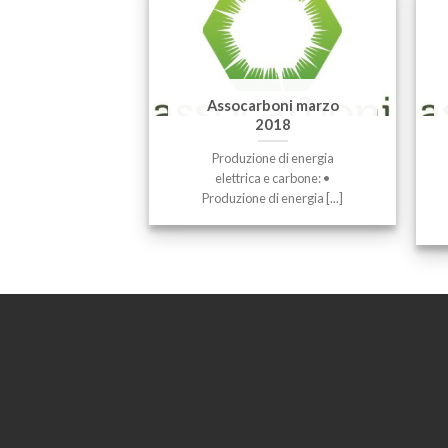
Assocarboni marzo
2018
Produzione di energia
elettrica e carbone: •
Produzione di energia [...]