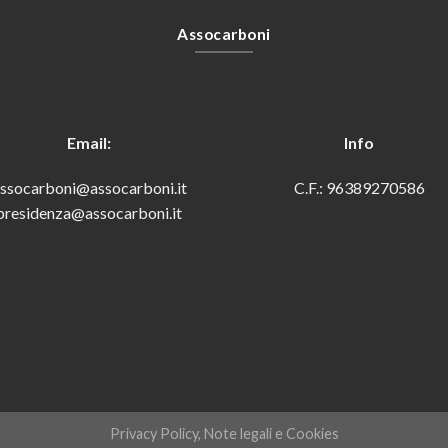
Assocarboni
Email:
Info
ssocarboni@assocarboni.it
C.F.: 96389270586
presidenza@assocarboni.it
Privacy Policy, Note legali e Cookies